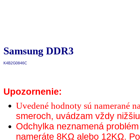
Samsung DDR3
K4B2G0846C
Upozornenie:
Uvedené hodnoty sú namerané n
smeroch, uvádzam vždy nižši
Odchylka neznamená problém 
nameráte 8KΩ alebo 12KΩ. Pok