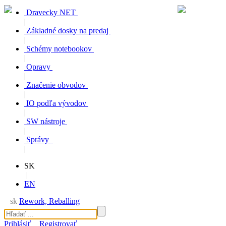
Dravecky NET
|
Základné dosky na predaj
|
Schémy notebookov
|
Opravy
|
Značenie obvodov
|
IO podľa vývodov
|
SW nástroje
|
Správy
|
SK
|
EN
sk
Rework, Reballing
Prihlásiť
Registrovať