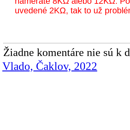
nameráte 8KΩ alebo 12KΩ. Pok
uvedené 2KΩ, tak to už problé
Žiadne komentáre nie sú k d
Vlado, Čaklov, 2022