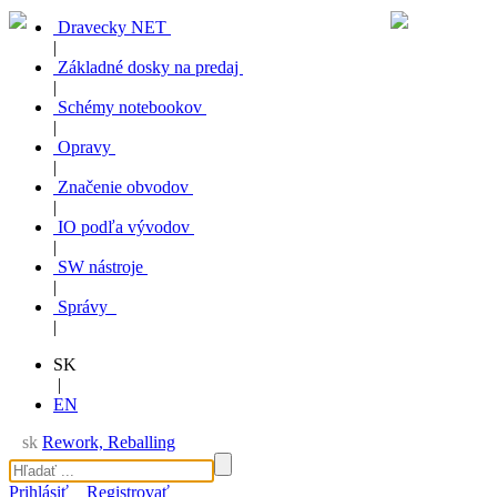
Dravecky NET
|
Základné dosky na predaj
|
Schémy notebookov
|
Opravy
|
Značenie obvodov
|
IO podľa vývodov
|
SW nástroje
|
Správy
|
SK
|
EN
sk
Rework, Reballing
Prihlásiť
Registrovať