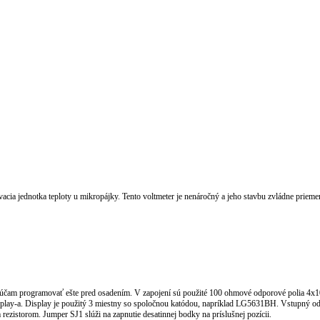
vacia jednotka teploty u mikropájky. Tento voltmeter je nenáročný a jeho stavbu zvládne priem
orúčam programovať ešte pred osadením. V zapojení sú použité 100 ohmové odporové polia 4x10
display-a. Display je použitý 3 miestny so spoločnou katódou, napríklad LG5631BH. Vstupný od
ezistorom. Jumper SJ1 slúži na zapnutie desatinnej bodky na príslušnej pozícii.