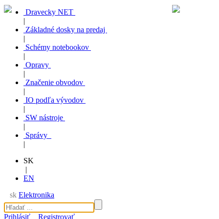
Dravecky NET
|
Základné dosky na predaj
|
Schémy notebookov
|
Opravy
|
Značenie obvodov
|
IO podľa vývodov
|
SW nástroje
|
Správy
|
SK
|
EN
sk
Elektronika
Prihlásiť
Registrovať