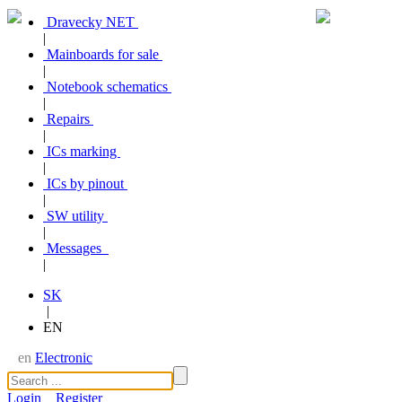
Dravecky NET
|
Mainboards for sale
|
Notebook schematics
|
Repairs
|
ICs marking
|
ICs by pinout
|
SW utility
|
Messages
|
SK
|
EN
en
Electronic
Login
Register