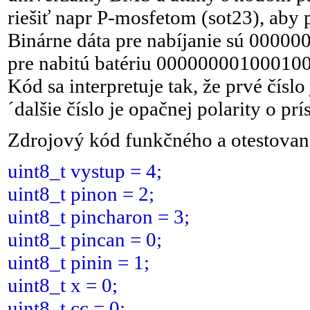
riešiť napr P-mosfetom (sot23), aby p
Binárne dáta pre nabíjanie sú 00
pre nabitú batériu 0000000010001
Kód sa interpretuje tak, že prvé čísl
´dalšie číslo je opačnej polarity o prí
Zdrojový kód funkčného a otestova
uint8_t vystup = 4;
uint8_t pinon = 2;
uint8_t pincharon = 3;
uint8_t pincan = 0;
uint8_t pinin = 1;
uint8_t x = 0;
uint8_t cc = 0;