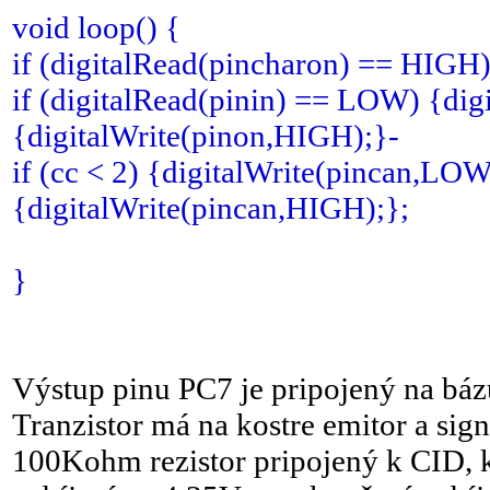
void loop() {
if (digitalRead(pincharon) == HIGH) {
if (digitalRead(pinin) == LOW) {dig
{digitalWrite(pinon,HIGH);}-
if (cc < 2) {digitalWrite(pincan,LOW)
{digitalWrite(pincan,HIGH);};
}
Výstup pinu PC7 je pripojený na bá
Tranzistor má na kostre emitor a sign
100Kohm rezistor pripojený k CID, k