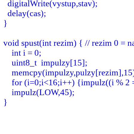
digitalWrite(vystup,stav);
delay(cas);
}
void spust(int rezim) { // rezim 0 = n
int i = 0;
uint8_t impulzy[15];
memcpy(impulzy,pulzy[rezim],15)
for (i=0;i<16;i++) {impulz((i % 2 =
impulz(LOW,45);
}