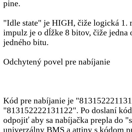
pine.
"Idle state" je HIGH, čiže logická 
impulz je o dĺžke 8 bitov, čiže jed
jedného bitu.
Odchytený povel pre nabíjanie
Kód pre nabíjanie je "813152221131
"813152222131122". Po doslaní kódu 
odpojiť aby sa nabíjačka prepla do "
univerzálny BMS a attiny s kódom pr