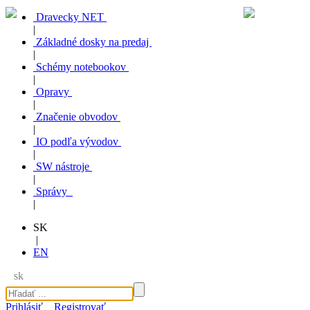
Dravecky NET
|
Základné dosky na predaj
|
Schémy notebookov
|
Opravy
|
Značenie obvodov
|
IO podľa vývodov
|
SW nástroje
|
Správy
|
SK
|
EN
sk
Prihlásiť
Registrovať