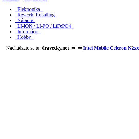
Elektronika
Rework, Reballing
Náradie
LI-ION / LI-PO / LiFePO4
Informácie
Hobby
Nachádzate sa tu:
dravecky.net ⇒ ⇒
Intel Mobile Celeron N2x