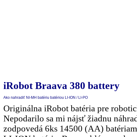
iRobot Braava 380 battery
Ako nahradiť NI-MH batériu batériou LI-ION / LI-PO
Originálna iRobot batéria pre robot
Nepodarilo sa mi nájsť žiadnu náhrad
zodpovedá 6ks 14500 (AA) batériam,