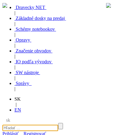
Dravecky NET
|
Základné dosky na predaj
|
Schémy notebookov
|
Opravy
|
Značenie obvodov
|
IO podľa vývodov
|
SW nástroje
|
Správy
|
SK
|
EN
sk
Prihlásiť
Registrovať