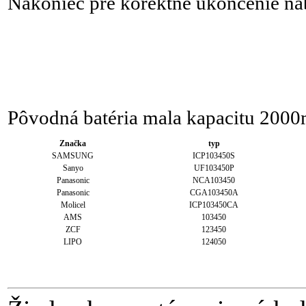
Nakoniec pre korektné ukončenie nab
Pôvodná batéria mala kapacitu 200
Značka
typ
SAMSUNG
ICP103450S
Sanyo
UF103450P
Panasonic
NCA103450
Panasonic
CGA103450A
Molicel
ICP103450CA
AMS
103450
ZCF
123450
LIPO
124050