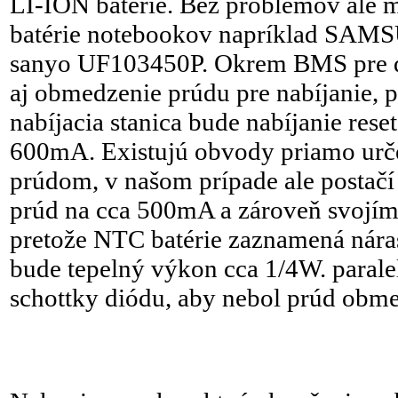
LI-ION batérie. Bez problémov ale 
batérie notebookov napríklad SA
sanyo UF103450P. Okrem BMS pre dv
aj obmedzenie prúdu pre nabíjanie, 
nabíjacia stanica bude nabíjanie res
600mA. Existujú obvody priamo urče
prúdom, v našom prípade ale postačí 
prúd na cca 500mA a zároveň svojím 
pretože NTC batérie zaznamená nára
bude tepelný výkon cca 1/4W. paralel
schottky diódu, aby nebol prúd obm