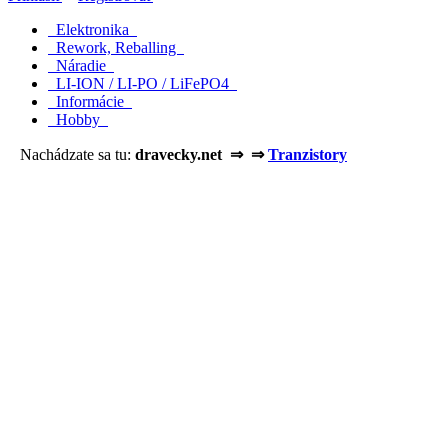
Elektronika
Rework, Reballing
Náradie
LI-ION / LI-PO / LiFePO4
Informácie
Hobby
Nachádzate sa tu:
dravecky.net ⇒ ⇒
Tranzistory