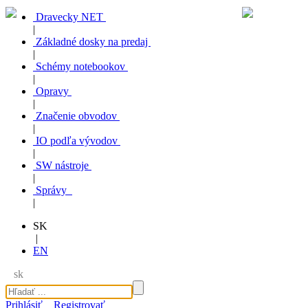
Dravecky NET
|
Základné dosky na predaj
|
Schémy notebookov
|
Opravy
|
Značenie obvodov
|
IO podľa vývodov
|
SW nástroje
|
Správy
|
SK
|
EN
sk
Prihlásiť
Registrovať