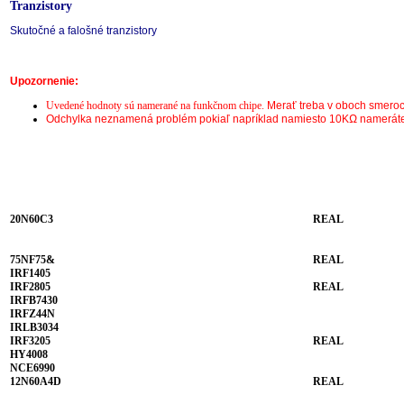
Tranzistory
Skutočné a falošné tranzistory
Upozornenie:
Uvedené hodnoty sú namerané na funkčnom chipe.
Merať treba v oboch smeroc
Odchylka neznamená problém pokiaľ napríklad namiesto 10KΩ nameráte 8
20N60C3
REAL
75NF75&
REAL
IRF1405
IRF2805
REAL
IRFB7430
IRFZ44N
IRLB3034
IRF3205
REAL
HY4008
NCE6990
12N60A4D
REAL