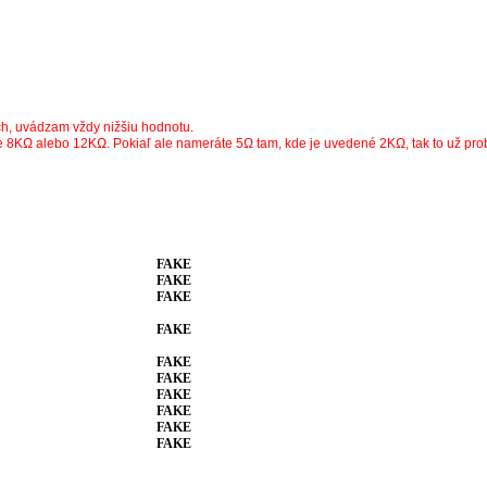
h, uvádzam vždy nižšiu hodnotu.
KΩ alebo 12KΩ. Pokiaľ ale nameráte 5Ω tam, kde je uvedené 2KΩ, tak to už prob
FAKE
FAKE
FAKE
FAKE
FAKE
FAKE
FAKE
FAKE
FAKE
FAKE